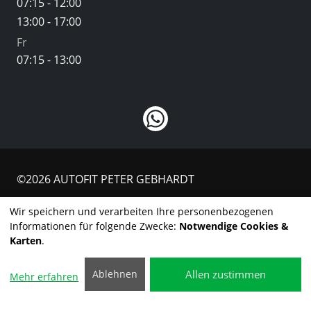
07:15 - 12:00
13:00 - 17:00
Fr
07:15 - 13:00
©2026 AUTOFIT PETER GEBHARDT
Kontakt
Wir speichern und verarbeiten Ihre personenbezogenen
Informationen für folgende Zwecke:
Notwendige Cookies &
Impressum
Karten
.
Datenschutzerklärung
Allen zustimmen
Ablehnen
Mehr erfahren
Cookie-Einstellungen