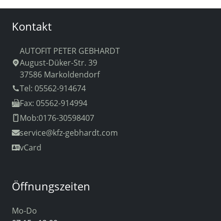
Kontakt
AUTOFIT PETER GEBHARDT
August-Düker-Str. 39
37586 Markoldendorf
Tel: 05562-914674
Fax: 05562-914994
Mob:0176-30598407
service
@kfz-gebhardt.com
vCard
Öffnungszeiten
Mo-Do